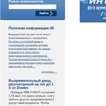
Поиск компонентов
Полезная информация:45
Компания Intel продает часть своего
коммуникационного направления
Подобно спортивной команде,
сокращающей стареющих игроков,
корпорация Intel наконец–то решила
избавиться от части своего
коммуникационного направления.
Частная компания Cortina Systems Inc.,
занимавшаяся производством различных
микросхем для сетей ...
подробнее ...
Выпрямительный диод,
рассчитанный на ток до 1
А от Diodes
Площадь SBR1U40LP составляет
1,54 мм2, что вдвое меньше, чем у
любого другого выпрямительного
диода такой мощности. Чтобы