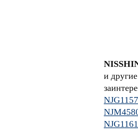
NISSHI
и другие
заинтере
NJG115
NJM458
NJG116