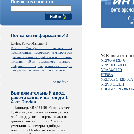
Поиск компонентов
Полезная информация:42
Lattice. Power Manager II
Power Manager II состоит из
прецизионных пороговых компараторов
NCR
компания, к кот
для отслеживания проблем в источниках
NRP05-A12D-G
питания, 10-ти разрядного аналого-
NRP-18-C-24D-H
цифрового преобразователя для
NRA04-C12D
измерения напряжения на источниках,
PTF08A
...
NRL709BC-12D-90A 
подробнее ...
NRP18-C12DH
HHG1-1/032F-38-30
Выпрямительный диод,
рассчитанный на ток до 1
А от Diodes
Площадь SBR1U40LP составляет
1,54 мм2, что вдвое меньше, чем у
любого другого выпрямительного
диода такой мощности. Чтобы
уменьшить размеры прибора,
инженеры Diodes выбрали более