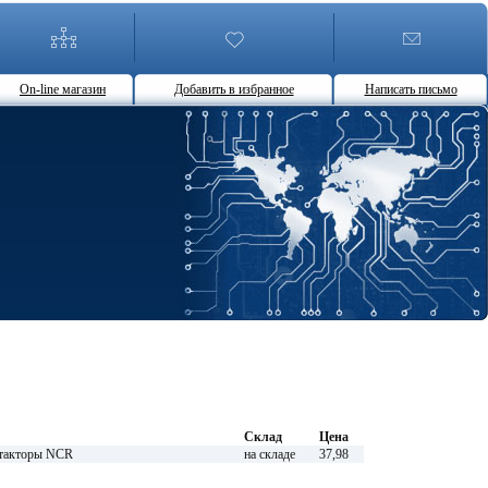
On-line магазин
Добавить в избранное
Написать письмо
Склад
Цена
нтакторы NCR
на складе
37,98