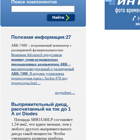
Поиск компонентов
Полезная информация:27
ARK-7480 – встраиваемый компьютер с
расширяемой функциональностью
Компания Advantech представила
новинку серии встраиваемых
промышленных компьютеров ARK
–
высокопроизводительный и расширяемый
ARK-7480
. В изделии установлена
процессорная плата с Socket 478 под
процессоры Intel ...
подробнее ...
Выпрямительный диод,
рассчитанный на ток до 1
А от Diodes
Площадь SBR1U40LP составляет
1,54 мм2, что вдвое меньше, чем у
любого другого выпрямительного
диода такой мощности. Чтобы
уменьшить размеры прибора,