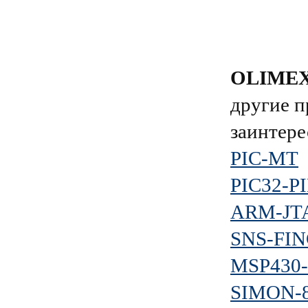
OLIME
другие п
заинтере
PIC-MT
PIC32-
ARM-JTA
SNS-FI
MSP430
SIMON-