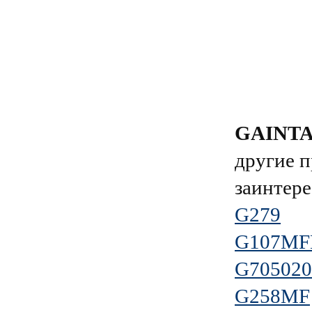
GAINT
другие п
заинтере
G279
G107MF
G70502
G258MF