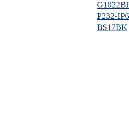
G1022B
P232-IP
BS17BK