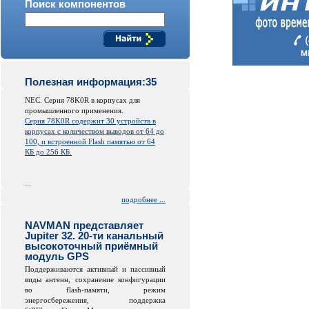
Поиск компонентов
Полезная информация:35
NEC. Серия 78K0R в корпусах для
промышленного применения.
Серия 78K0R содержит 30 устройств в
корпусах с количеством выводов от 64 до
100, и встроенной
Flash
памятью от 64
КБ до 256 КБ.
...
подробнее ...
NAVMAN представляет
Jupiter 32. 20-ти канальный
высокоточный приёмный
модуль GPS
Поддерживаются активный и пассивный
виды антенн, сохранение конфигурации
во
flash
-памяти, режим
энергосбережения, поддержка