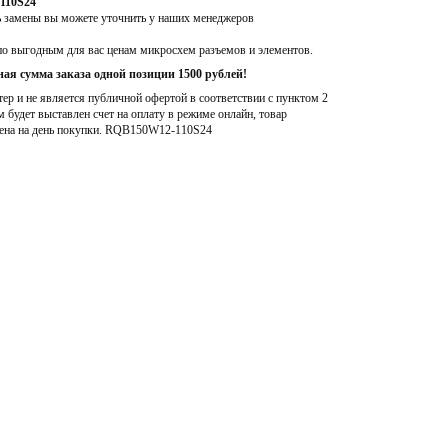
110S24
ь замены вы можете уточнить у наших менеджеров
по выгодным для вас ценам микросхем разъемов и элементов.
ая сумма заказа одной позиции 1500 рублей!
р и не является публичной офертой в соответствии с пунктом 2
м будет выставлен счет на оплату в режиме онлайн, товар
ена на день покупки
. RQB150W12-110S24