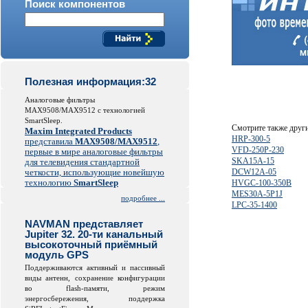
Поиск компонентов
Полезная информация:32
Аналоговые фильтры
MAX9508/MAX9512 с технологией
SmartSleep.
Смотрите также друг
Maxim Integrated Products
HRP-300-5
представила
MAX9508/MAX9512
,
VFD-250P-230
первые в мире аналоговые фильтры
SKA15A-15
для телевидения стандартной
четкости, использующие новейшую
DCW12A-05
технологию
SmartSleep
HVGC-100-350B
MES30A-5P1J
подробнее ...
LPC-35-1400
NAVMAN представляет
Jupiter 32. 20-ти канальный
высокоточный приёмный
модуль GPS
Поддерживаются активный и пассивный
виды антенн, сохранение конфигурации
во
flash
-памяти, режим
энергосбережения, поддержка