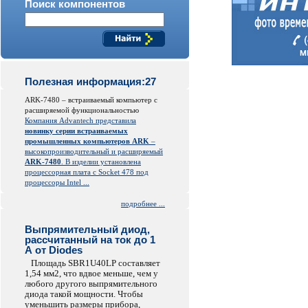
Поиск компонентов
Полезная информация:27
ARK-7480 – встраиваемый компьютер с
расширяемой функциональностью
Компания Advantech представила
новинку серии встраиваемых
промышленных компьютеров ARK
–
высокопроизводительный и расширяемый
ARK-7480
. В изделии установлена
процессорная плата с Socket 478 под
процессоры Intel ...
подробнее ...
Выпрямительный диод,
рассчитанный на ток до 1
А от Diodes
Площадь SBR1U40LP составляет
1,54 мм2, что вдвое меньше, чем у
любого другого выпрямительного
диода такой мощности. Чтобы
уменьшить размеры прибора,