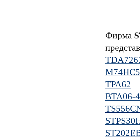
Фирма
S
предста
TDA726
M74HC5
TPA62
BTA06-
TS556C
STPS30
ST202E