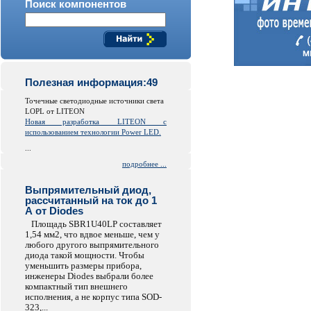
Поиск компонентов
Полезная информация:49
Точечные светодиодные источники света
LOPL от LITEON
Новая разработка LITEON с
использованием технологии Power LED.
...
подробнее ...
Выпрямительный диод,
рассчитанный на ток до 1
А от Diodes
Площадь SBR1U40LP составляет
1,54 мм2, что вдвое меньше, чем у
любого другого выпрямительного
диода такой мощности. Чтобы
уменьшить размеры прибора,
инженеры Diodes выбрали более
компактный тип внешнего
исполнения, а не корпус типа SOD-
323,...