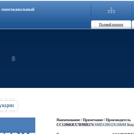
86 многоканальный
Полный каталог
укции
Наименование / Примечание / Производитель
CC1206KRX7R9BB274
SMD120632X16MM Конде