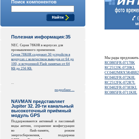
Поиск компонентов
Полезная информация:35
NEC. Серия 78K0R в корпусах для
промышленного применения.
Серия 78K0R содержит 30 устройств в
Мы рады предложить 
корпусах с количеством выводов от 64 до
RC0805FR-07178K
100, и встроенной
Flash
памятью от 64
RC2512JK-0720KL
КБ до 256 КБ.
CC0402MRX5R4BB2
RC0402FR-072K8L
RC2512FK-072R7L
...
RC0402FR-07383KL
подробнее ...
RC0805FR-0711K8L
NAVMAN представляет
Jupiter 32. 20-ти канальный
высокоточный приёмный
модуль GPS
Поддерживаются активный и пассивный
виды антенн, сохранение конфигурации
во
flash
-памяти, режим
энергосбережения, поддержка