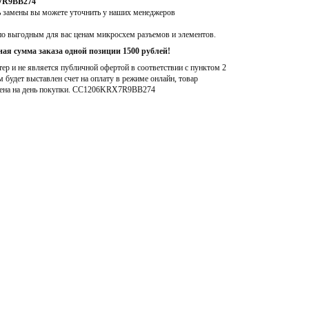
X7R9BB274
ь замены вы можете уточнить у наших менеджеров
по выгодным для вас ценам микросхем разъемов и элементов.
ая сумма заказа одной позиции 1500 рублей!
р и не является публичной офертой в соответствии с пунктом 2
м будет выставлен счет на оплату в режиме онлайн, товар
ена на день покупки
. CC1206KRX7R9BB274