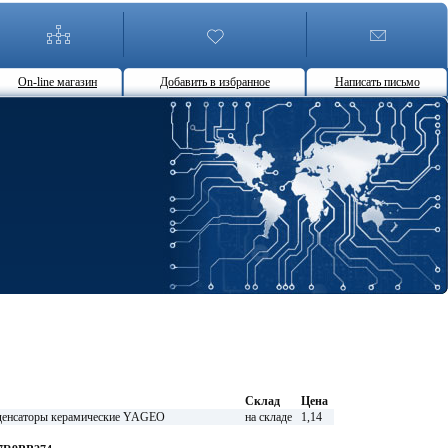
On-line магазин
Добавить в избранное
Написать письмо
Склад
Цена
нсаторы керамические YAGEO
на складе
1,14