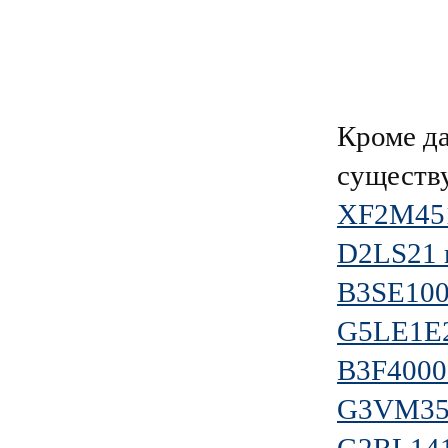
Кроме д
существ
XF2M451
D2LS21 
B3SE100
G5LE1E2
B3F4000
G3VM3