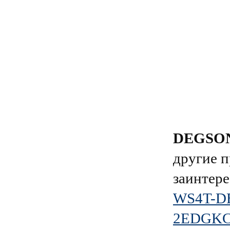
DEGSO
другие п
заинтере
WS4T-DB
2EDGKC-