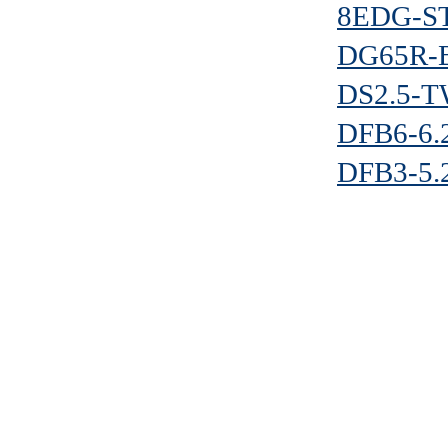
8EDG-ST
DG65R-B
DS2.5-T
DFB6-6.
DFB3-5.