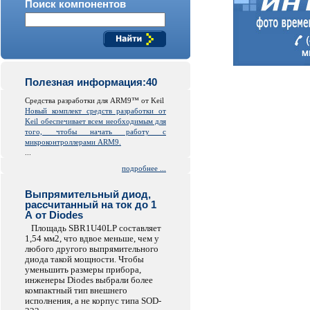
Поиск компонентов
Полезная информация:40
Средства разработки для ARM9™ от Keil
Новый комплект средств разработки от
Keil обеспечивает всем необходимым для
того, чтобы начать работу с
микроконтроллерами ARM9.
...
подробнее ...
Выпрямительный диод,
рассчитанный на ток до 1
А от Diodes
Площадь SBR1U40LP составляет
1,54 мм2, что вдвое меньше, чем у
любого другого выпрямительного
диода такой мощности. Чтобы
уменьшить размеры прибора,
инженеры Diodes выбрали более
компактный тип внешнего
исполнения, а не корпус типа SOD-