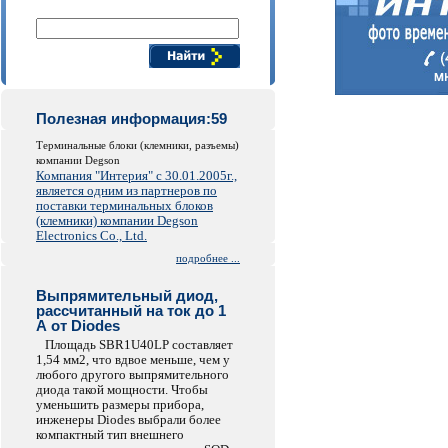
Поиск компонентов
Полезная информация:59
Терминальные блоки (клемники, разъемы)
компании Degson
Компания "Интерия" с 30.01.2005г.,
является одним из партнеров по
поставки терминальных блоков
(клемники) компании Degson
Electronics Co., Ltd.
подробнее ...
Выпрямительный диод,
рассчитанный на ток до 1
А от Diodes
Площадь SBR1U40LP составляет
1,54 мм2, что вдвое меньше, чем у
любого другого выпрямительного
диода такой мощности. Чтобы
уменьшить размеры прибора,
инженеры Diodes выбрали более
компактный тип внешнего