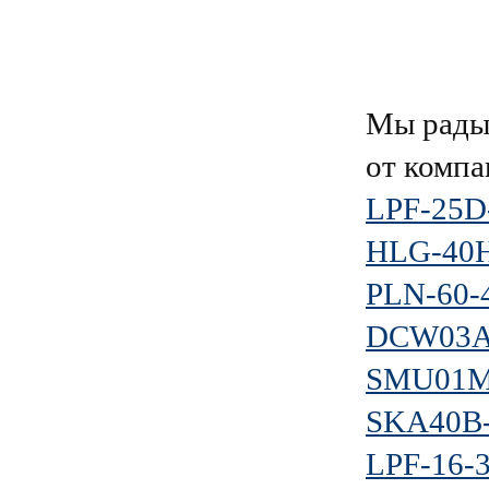
Мы рады 
от комп
LPF-25D
HLG-40
PLN-60-
DCW03A
SMU01M
SKA40B
LPF-16-