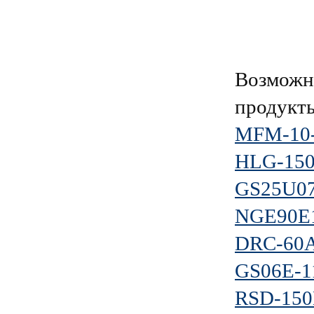
Возможно
продукт
MFM-10-
HLG-150
GS25U07
NGE90E1
DRC-60
GS06E-1
RSD-150