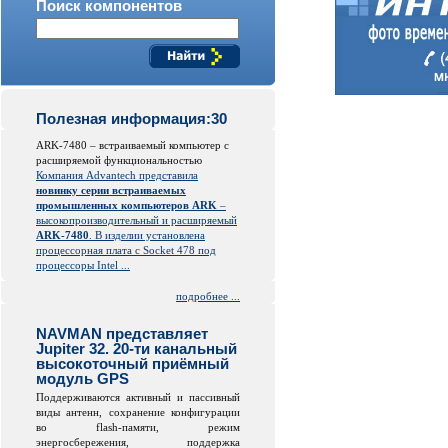
Поиск компонентов
Полезная информация:30
ARK-7480 – встраиваемый компьютер с
расширяемой функциональностью
Компания Advantech представила
новинку серии встраиваемых
промышленных компьютеров ARK
–
высокопроизводительный и расширяемый
ARK-7480
. В изделии установлена
процессорная плата с Socket 478 под
процессоры Intel ...
подробнее ...
NAVMAN представляет
Jupiter 32. 20-ти канальный
высокоточный приёмный
модуль GPS
Поддерживаются активный и пассивный
виды антенн, сохранение конфигурации
во
flash
-памяти, режим
энергосбережения, поддержка