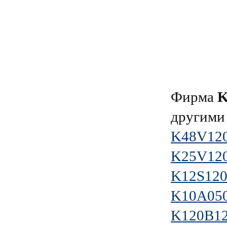
Фирма
другими
K48V120
K25V120
K12S120
K10A05
K120B1