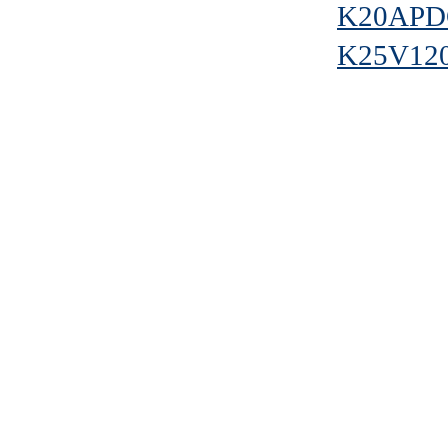
K20APD
K25V120