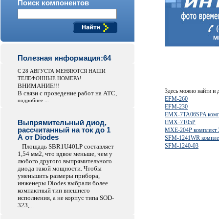
Поиск компонентов
Полезная информация:64
С 28 АВГУСТА МЕНЯЮТСЯ НАШИ
ТЕЛЕФОННЫЕ НОМЕРА!
ВНИМАНИЕ!!!
Здесь можно найти и
В связи с проведение работ на АТС,
EFM-260
подробнее ...
EFM-230
EMX-7TA06SPA комп
Выпрямительный диод,
EMX-7T05P
рассчитанный на ток до 1
MXE-204P комплект 
А от Diodes
SFM-1241WR компле
SFM-1240-03
Площадь SBR1U40LP составляет
1,54 мм2, что вдвое меньше, чем у
любого другого выпрямительного
диода такой мощности. Чтобы
уменьшить размеры прибора,
инженеры Diodes выбрали более
компактный тип внешнего
исполнения, а не корпус типа SOD-
323,...