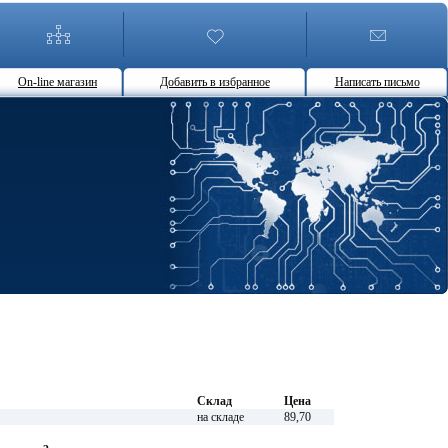
On-line магазин
Добавить в избранное
Написать письмо
Склад
Цена
на складе
89,70