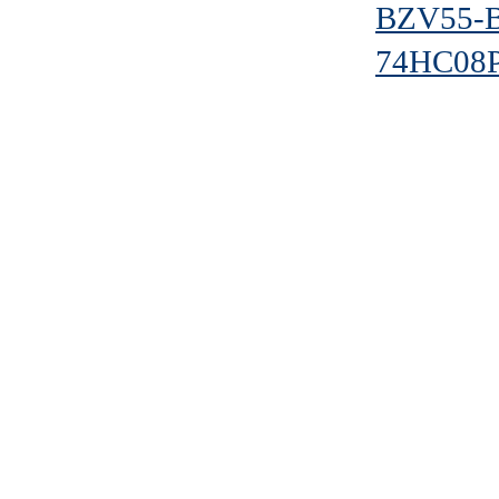
BZV55-B
74HC08