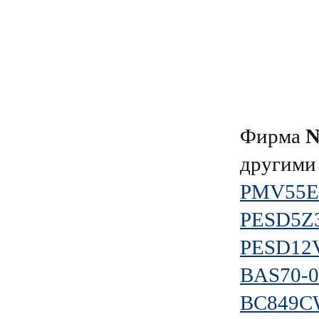
Фирма
N
другими
PMV55
PESD5Z3
PESD12
BAS70-0
BC849C