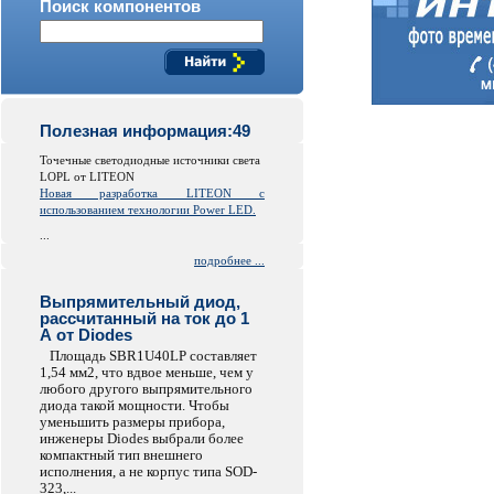
Поиск компонентов
Полезная информация:49
Точечные светодиодные источники света
LOPL от LITEON
Новая разработка LITEON с
использованием технологии Power LED.
...
подробнее ...
Выпрямительный диод,
рассчитанный на ток до 1
А от Diodes
Площадь SBR1U40LP составляет
1,54 мм2, что вдвое меньше, чем у
любого другого выпрямительного
диода такой мощности. Чтобы
уменьшить размеры прибора,
инженеры Diodes выбрали более
компактный тип внешнего
исполнения, а не корпус типа SOD-
323,...