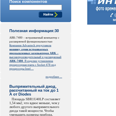
Поиск компонентов
Полезная информация:30
ARK-7480 – встраиваемый компьютер с
расширяемой функциональностью
Компания Advantech представила
новинку серии встраиваемых
промышленных компьютеров ARK
–
высокопроизводительный и расширяемый
ARK-7480
. В изделии установлена
процессорная плата с Socket 478 под
процессоры Intel ...
подробнее ...
Выпрямительный диод,
рассчитанный на ток до 1
А от Diodes
Площадь SBR1U40LP составляет
1,54 мм2, что вдвое меньше, чем у
любого другого выпрямительного
диода такой мощности. Чтобы
уменьшить размеры прибора,