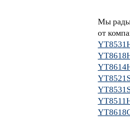
Мы рады
от комп
YT8531
YT8618
YT8614
YT8521
YT8531
YT8511
YT8618