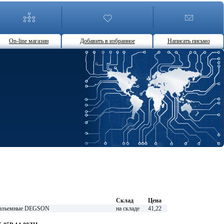
On-line магазин
Добавить в избранное
Написать письмо
Склад
Цена
разъемные DEGSON
на складе
41,22