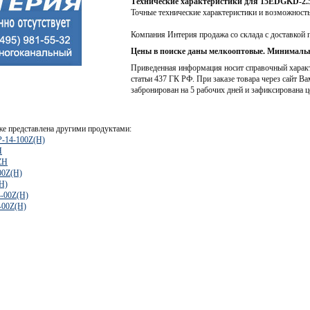
Технические характеристики для 15EDGKD-2.
Точные технические характеристики и возможност
Компания Интерия продажа со склада с доставкой 
Цены в поиске даны мелкооптовые. Минимальн
Приведенная информация носит справочный характе
статьи 437 ГК РФ. При заказе товара через сайт Ва
забронирован на 5 рабочих дней и зафиксирована ц
е представлена другими продуктами:
-14-100Z(H)
H
ZH
00Z(H)
H)
-00Z(H)
-00Z(H)