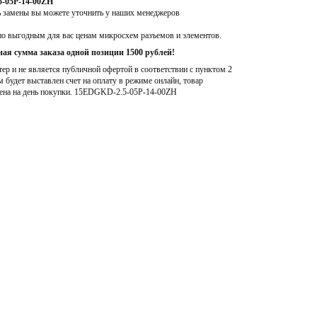
5-05P-14-00ZH
ь замены вы можете уточнить у наших менеджеров
по выгодным для вас ценам микросхем разъемов и элементов.
ая сумма заказа одной позиции 1500 рублей!
р и не является публичной офертой в соответствии с пунктом 2
м будет выставлен счет на оплату в режиме онлайн, товар
ена на день покупки
. 15EDGKD-2.5-05P-14-00ZH