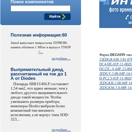
Поиск компонентов
Полезная информация:60
Atmel выпускает микросхему EEPROM-
памяти объёмом 1 Мбит в корпусе TSSOP
<...
Фирма
DEGSON
такж
подробнее ...
15EDGKAM-3.81-07P
DC4-HE-01P-11-00Z
Выпрямительный диод,
DG25C-A-04P-13-00
рассчитанный на ток до 1
2EDGV-5.08-04P-14-
А от Diodes
D-PC2.5-01P-11-00Z(
2EDGKB-5.08-04P-14
Площадь SBR1U40LP составляет
2EDGKM-5.0-08P-14
1,54 мм2, что вдвое меньше, чем у
любого другого выпрямительного
диода такой мощности. Чтобы
уменьшить размеры прибора,
инженеры Diodes выбрали более
компактный тип внешнего
исполнения, а не корпус типа SOD-
323,...
подробнее ...