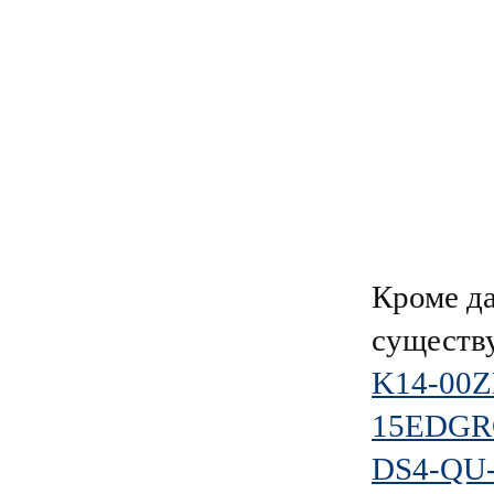
Кроме д
существ
K14-00
15EDGRC
DS4-QU-