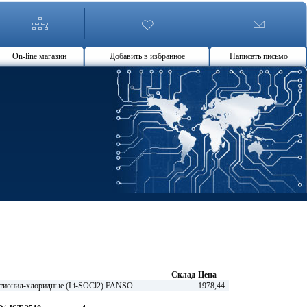
On-line магазин
Добавить в избранное
Написать письмо
Склад
Цена
 тионил-хлоридные (Li-SOCl2) FANSO
1978,44