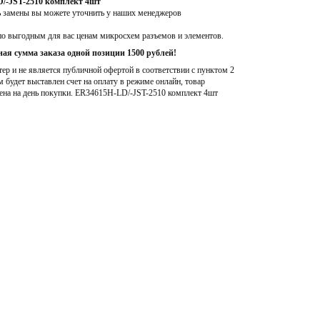
/-JST-2510 комплект 4шт
ь замены вы можете уточнить у наших менеджеров
по выгодным для вас ценам микросхем разъемов и элементов.
ая сумма заказа одной позиции 1500 рублей!
р и не является публичной офертой в соответствии с пунктом 2
м будет выставлен счет на оплату в режиме онлайн, товар
ена на день покупки
. ER34615H-LD/-JST-2510 комплект 4шт