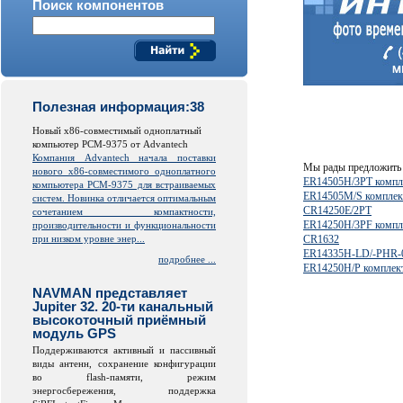
Поиск компонентов
Полезная информация:38
Новый x86-совместимый одноплатный
компьютер PCM-9375 от Advantech
Компания Advantech начала поставки
Мы рады предложить 
нового x86-совместимого одноплатного
ER14505H/3PT компл
компьютера PCM-9375 для встраиваемых
ER14505M/S комплек
систем. Новинка отличается оптимальным
CR14250E/2PT
сочетанием компактности,
ER14250H/3PF компл
производительности и функциональности
при низком уровне энер...
CR1632
ER14335H-LD/-PHR-
подробнее ...
ER14250H/P комплек
NAVMAN представляет
Jupiter 32. 20-ти канальный
высокоточный приёмный
модуль GPS
Поддерживаются активный и пассивный
виды антенн, сохранение конфигурации
во
flash
-памяти, режим
энергосбережения, поддержка