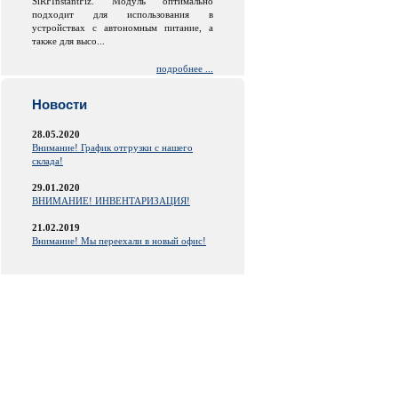
SiRFInstantFiz. Модуль оптимально
подходит для использования в
устройствах с автономным питание, а
также для высо...
подробнее ...
Новости
28.05.2020
Внимание! График отгрузки с нашего
склада!
29.01.2020
ВНИМАНИЕ! ИНВЕНТАРИЗАЦИЯ!
21.02.2019
Внимание! Мы переехали в новый офис!