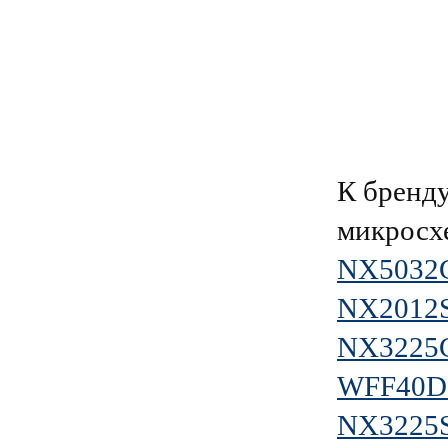
К брен
микросх
NX5032
NX2012
NX3225
WFF40D
NX3225S