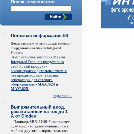
Поиск компонентов
Полезная информация:68
Новые тактовые генераторы для сетевого
оборудования от Maxim Integrated
Products
Американская компания Maxim
Integrated Products представила
свой новый продукт -
высокопроизводительные трех- и
четырехвыводные тактовые
генераторы для сетевого
оборудования -
MAX3624 и
MAX3625
.
...
подробнее ...
Выпрямительный диод,
рассчитанный на ток до 1
А от Diodes
Площадь SBR1U40LP составляет
1,54 мм2, что вдвое меньше, чем у
любого другого выпрямительного