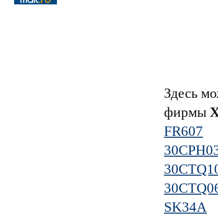
Здесь мо
фирмы
FR607
30CPH0
30CTQ1
30CTQ0
SK34A