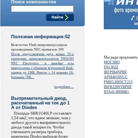
Поиск компонентов
Полезная информация:52
Количество Flash-микроконтроллеров
производимых NEC превысило 200
После представления двух новых 32-х
Мы рады предложить 
разрядных микроконтроллеров V850/JJ3
MOC3083
NEC Electronics, в линейке есть
DS1302Z
микросхемы с объёмом встроенной
flash
-
IRFP064NPBF
памяти до 1МБ. Вместе с 14 новыми 16-
APM4010NUC
битными 78K...
PMEG2005CT.215
подробнее ...
IRFR220NTRPBF
BTA41-800BRG
Выпрямительный диод,
рассчитанный на ток до 1
А от Diodes
Площадь SBR1U40LP составляет
1,54 мм2, что вдвое меньше, чем у
любого другого выпрямительного
диода такой мощности. Чтобы
уменьшить размеры прибора,
инженеры Diodes выбрали более