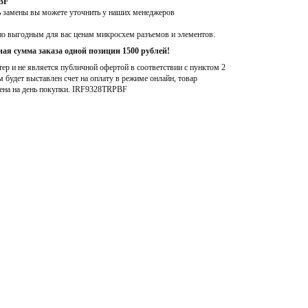
BF
ь замены вы можете уточнить у наших менеджеров
по выгодным для вас ценам микросхем разъемов и элементов.
ая сумма заказа одной позиции 1500 рублей!
р и не является публичной офертой в соответствии с пунктом 2
м будет выставлен счет на оплату в режиме онлайн, товар
ена на день покупки
. IRF9328TRPBF