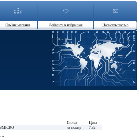
On-line магазин
Добавить в избранное
Написать письмо
Склад
Цена
 JSMICRO
на складе
7,82