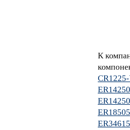
К компа
компоне
CR1225
ER14250
ER14250
ER1850
ER34615