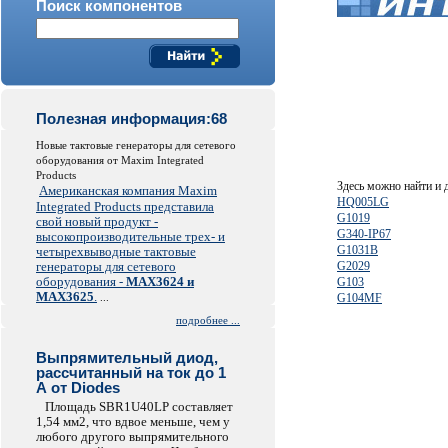
Поиск компонентов
Полезная информация:68
Новые тактовые генераторы для сетевого
оборудования от Maxim Integrated
Products
Здесь можно найти и
Американская компания Maxim
HQ005LG
Integrated Products представила
G1019
свой новый продукт -
G340-IP67
высокопроизводительные трех- и
G1031B
четырехвыводные тактовые
генераторы для сетевого
G2029
оборудования -
MAX3624 и
G103
MAX3625
.
...
G104MF
подробнее ...
Выпрямительный диод,
рассчитанный на ток до 1
А от Diodes
Площадь SBR1U40LP составляет
1,54 мм2, что вдвое меньше, чем у
любого другого выпрямительного