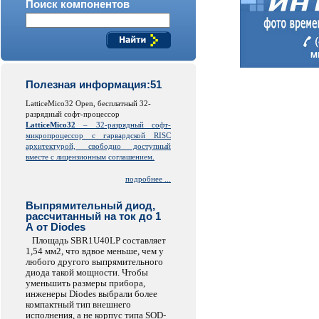
Поиск компонентов
Полезная информация:51
LatticeMico32 Open, бесплатный 32-
разрядный софт-процессор
LatticeMico32
– 32-разрядный софт-
микропроцессор с гарвардской
RISC
архитектурой, свободно доступный
вместе с лицензионным соглашением.
подробнее ...
Выпрямительный диод,
рассчитанный на ток до 1
А от Diodes
Площадь SBR1U40LP составляет
1,54 мм2, что вдвое меньше, чем у
любого другого выпрямительного
диода такой мощности. Чтобы
уменьшить размеры прибора,
инженеры Diodes выбрали более
компактный тип внешнего
исполнения, а не корпус типа SOD-