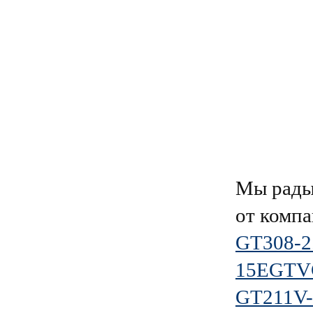
Мы рады
от комп
GT308-2
15EGTVC
GT211V-