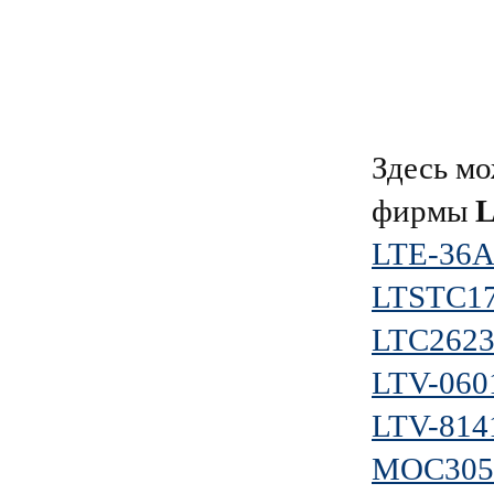
Здесь мо
фирмы
L
LTE-36
LTSTC1
LTC262
LTV-060
LTV-814
MOC305