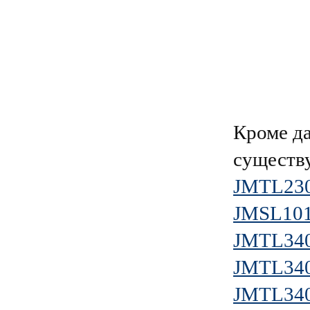
Кроме д
существ
JMTL23
JMSL10
JMTL34
JMTL34
JMTL34