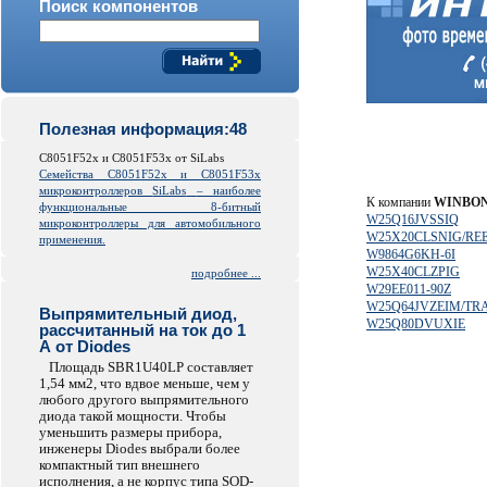
Поиск компонентов
Полезная информация:48
C8051F52x и C8051F53x от SiLabs
Семейства C8051F52x и C8051F53x
микроконтроллеров
SiLabs
– наиболее
К компании
WINBO
функциональные 8-битный
W25Q16JVSSIQ
микроконтроллеры для автомобильного
W25X20CLSNIG/RE
применения.
W9864G6KH-6I
W25X40CLZPIG
подробнее ...
W29EE011-90Z
W25Q64JVZEIM/TR
Выпрямительный диод,
W25Q80DVUXIE
рассчитанный на ток до 1
А от Diodes
Площадь SBR1U40LP составляет
1,54 мм2, что вдвое меньше, чем у
любого другого выпрямительного
диода такой мощности. Чтобы
уменьшить размеры прибора,
инженеры Diodes выбрали более
компактный тип внешнего
исполнения, а не корпус типа SOD-