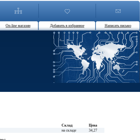
On-line магазин
Добавить в избранное
Написать письмо
Склад
Цена
на складе
34,27