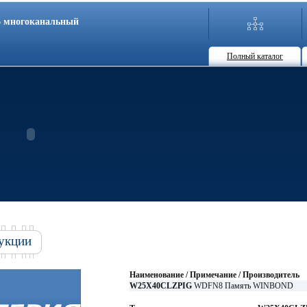
86 многоканальный
Полный каталог
укции
Наименование / Примечание / Производитель
W25X40CLZPIG
WDFN8 Память WINBOND