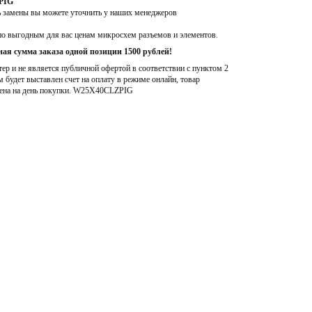
PIG
ь замены вы можете уточнить у наших менеджеров
по выгодным для вас ценам микросхем разъемов и элементов.
ая сумма заказа одной позиции 1500 рублей!
р и не является публичной офертой в соответствии с пунктом 2
м будет выставлен счет на оплату в режиме онлайн, товар
ена на день покупки
. W25X40CLZPIG