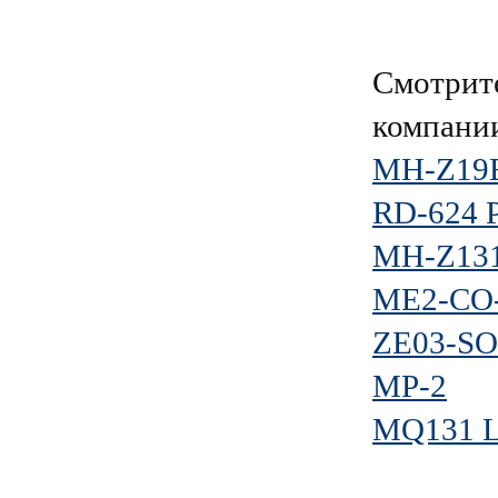
Смотрите
компани
MH-Z19E
RD-624 
MH-Z131
ME2-CO
ZE03-SO
MP-2
MQ131 Lo