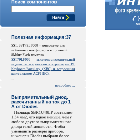
Поиск компонентов
Полезная информация:37
SST. SST79LF008 – контроллер для
мобильных платформ, со встроенной
8Мбит Flash памятью.
SST79LF008 – высокопроизводительный
модуль со встроенным контроллером PC
Keyboard/Auxiliary (KBC) и встроенным
контроллером ACPI (EC).
...
подробнее ...
Выпрямительный диод,
рассчитанный на ток до 1
А от Diodes
Площадь SBR1U40LP составляет
1,54 мм2, что вдвое меньше, чем у
любого другого выпрямительного
диода такой мощности. Чтобы
уменьшить размеры прибора,
инженеры Diodes выбрали более