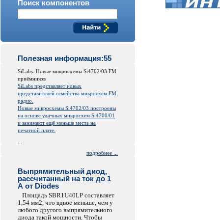
Поиск компонентов
Полезная информация:55
SiLabs. Новые микросхемы Si4702/03 FM
приёмников
SiLabs представляет новых
представителей семейства микросхем FM
радио.
Новые микросхемы Si4702/03 построены
на основе удачных микросхем Si4700/01
и занимают ещё меньше места на
печатной плате.
...
подробнее ...
Выпрямительный диод,
рассчитанный на ток до 1
А от Diodes
Площадь SBR1U40LP составляет
1,54 мм2, что вдвое меньше, чем у
любого другого выпрямительного
диода такой мощности. Чтобы