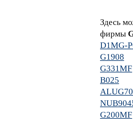
Здесь мо
фирмы
D1MG-P
G1908
G331MF
B025
ALUG70
NUB9045
G200MF