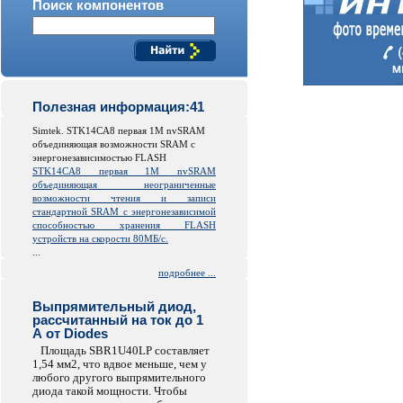
Поиск компонентов
Полезная информация:41
Simtek. STK14CA8 первая 1M nvSRAM
объединяющая возможности SRAM с
энергонезависимостью FLASH
STK14CA8 первая 1M nvSRAM
объединяющая неограниченные
возможности чтения и записи
стандартной SRAM с энергонезависимой
способностью хранения FLASH
устройств на скорости 80МБ/с.
...
подробнее ...
Выпрямительный диод,
рассчитанный на ток до 1
А от Diodes
Площадь SBR1U40LP составляет
1,54 мм2, что вдвое меньше, чем у
любого другого выпрямительного
диода такой мощности. Чтобы