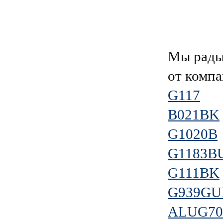
Мы рады
от комп
G117
B021BK
G1020B
G1183B
G111BK
G939GU
ALUG70