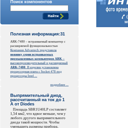
Поиск компонентов
Полезная информация:31
ARK-7480 – встраиваемый компьютер с
расширяемой функциональностью
Компания Advantech представила
новинку серии встраиваемых
промышленных компьютеров ARK
–
высокопроизводительный и расширяемый
ARK-7480
. В изделии установлена
процессорная плата с Socket 478 под
процессоры Intel ...
подробнее ...
Выпрямительный диод,
рассчитанный на ток до 1
А от Diodes
Площадь SBR1U40LP составляет
1,54 мм2, что вдвое меньше, чем у
любого другого выпрямительного
диода такой мощности. Чтобы
уменьшить размеры прибора,