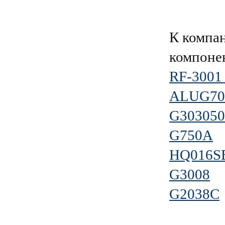
К компа
компоне
RF-3001
ALUG70
G30305
G750A
HQ016S
G3008
G2038C