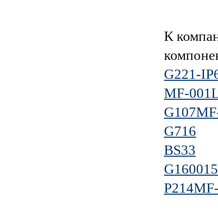
К компа
компоне
G221-IP
MF-001
G107MF-
G716
BS33
G160015
P214MF-