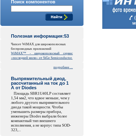
Поиск компонентов
Полезная информация:53
Чипсет WiMAX для широкополосных
беспроводных приложений
WiMAX™ - широкополосный сервис
«последней мили» от SiGe Semiconductor.
подробнее ...
Выпрямительный диод,
рассчитанный на ток до 1
А от Diodes
Площадь SBR1U40LP составляет
1,54 мм2, что вдвое меньше, чем у
любого другого выпрямительного
диода такой мощности. Чтобы
уменьшить размеры прибора,
инженеры Diodes выбрали более
компактный тип внешнего
исполнения, а не корпус типа SOD-
323,...