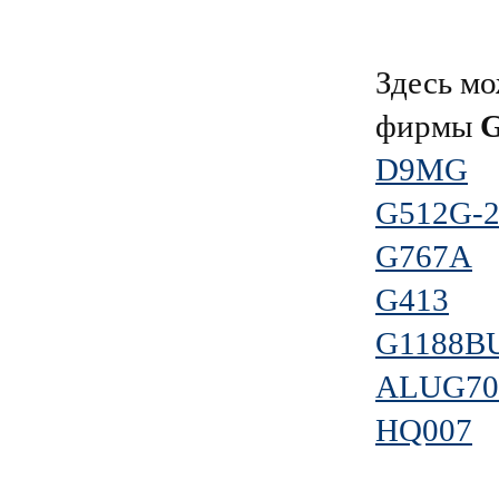
Здесь мо
фирмы
D9MG
G512G-
G767A
G413
G1188B
ALUG70
HQ007