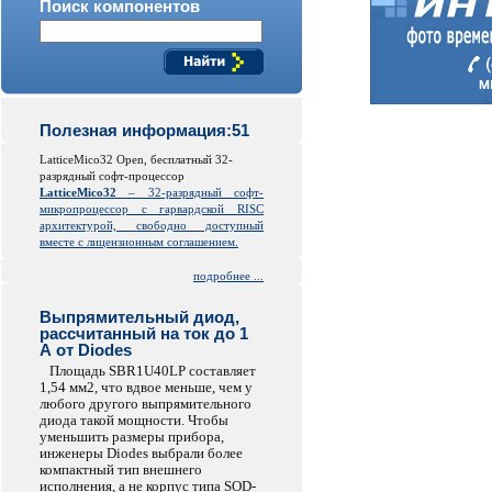
Поиск компонентов
Полезная информация:51
LatticeMico32 Open, бесплатный 32-
разрядный софт-процессор
LatticeMico32
– 32-разрядный софт-
микропроцессор с гарвардской
RISC
архитектурой, свободно доступный
вместе с лицензионным соглашением.
подробнее ...
Выпрямительный диод,
рассчитанный на ток до 1
А от Diodes
Площадь SBR1U40LP составляет
1,54 мм2, что вдвое меньше, чем у
любого другого выпрямительного
диода такой мощности. Чтобы
уменьшить размеры прибора,
инженеры Diodes выбрали более
компактный тип внешнего
исполнения, а не корпус типа SOD-