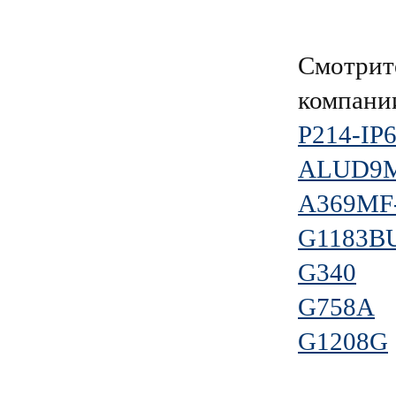
Смотрит
компан
P214-IP
ALUD9M
A369MF-
G1183B
G340
G758A
G1208G