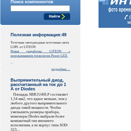
Поиск компонентов
Полезная информация:49
Точечные светодиодные источники света
LOPL от LITEON
Новая разработка LITEON с
использованием технологии Power LED.
...
подробнее ...
Выпрямительный диод,
рассчитанный на ток до 1
А от Diodes
Площадь SBR1U40LP составляет
1,54 мм2, что вдвое меньше, чем у
любого другого выпрямительного
диода такой мощности. Чтобы
уменьшить размеры прибора,
инженеры Diodes выбрали более
компактный тип внешнего
исполнения, а не корпус типа SOD-
323,...