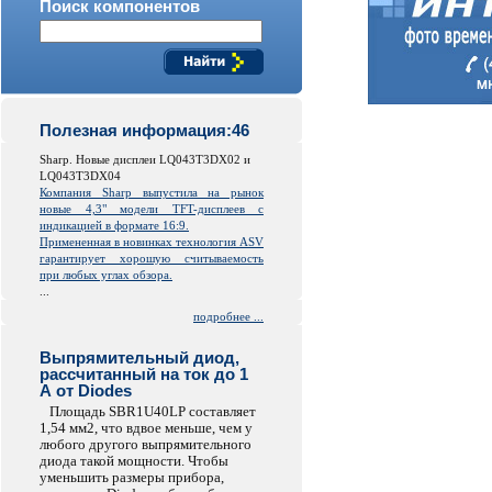
Поиск компонентов
Полезная информация:46
Sharp. Новые дисплеи LQ043T3DX02 и
LQ043T3DX04
Компания Sharp выпустила на рынок
новые 4,3" модели TFT-дисплеев с
индикацией в формате 16:9.
Примененная в новинках технология ASV
гарантирует хорошую считываемость
при любых углах обзора.
...
подробнее ...
Выпрямительный диод,
рассчитанный на ток до 1
А от Diodes
Площадь SBR1U40LP составляет
1,54 мм2, что вдвое меньше, чем у
любого другого выпрямительного
диода такой мощности. Чтобы
уменьшить размеры прибора,