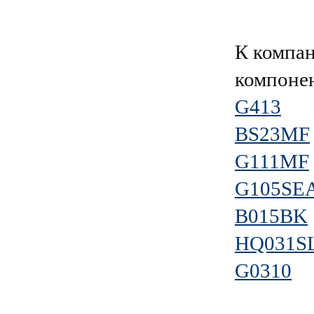
К компа
компоне
G413
BS23MF
G111MF
G105SE
B015BK
HQ031S
G0310