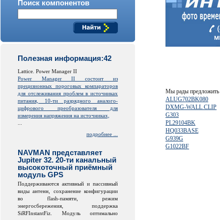
Поиск компонентов
Полезная информация:42
Lattice. Power Manager II
Power Manager II состоит из
прецизионных пороговых компараторов
Мы рады предложить 
для отслеживания проблем в источниках
ALUG702BK080
питания, 10-ти разрядного аналого-
DXMG-WALL CLIP
цифрового преобразователя для
G303
измерения напряжения на источниках,
PL29104BK
...
HQ033BASE
подробнее ...
G939G
G1022BF
NAVMAN представляет
Jupiter 32. 20-ти канальный
высокоточный приёмный
модуль GPS
Поддерживаются активный и пассивный
виды антенн, сохранение конфигурации
во
flash
-памяти, режим
энергосбережения, поддержка
SiRFInstantFiz. Модуль оптимально