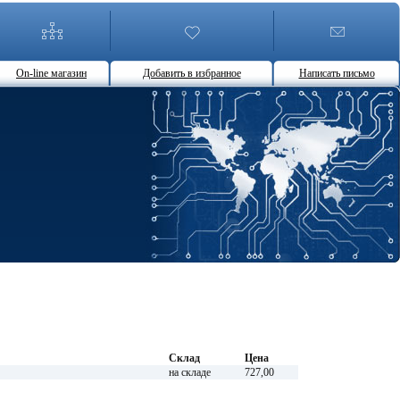
On-line магазин
Добавить в избранное
Написать письмо
Склад
Цена
на складе
727,00