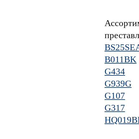
Ассорти
преставл
BS25SE
B011BK
G434
G939G
G107
G317
HQ019B