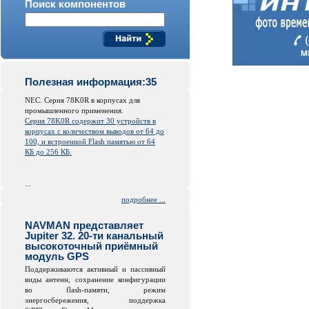
Поиск компонентов
Полезная информация:35
NEC. Серия 78K0R в корпусах для
промышленного применения.
Серия 78K0R содержит 30 устройств в
корпусах с количеством выводов от 64 до
100, и встроенной
Flash
памятью от 64
КБ до 256 КБ.
...
подробнее ...
NAVMAN представляет
Jupiter 32. 20-ти канальный
высокоточный приёмный
модуль GPS
Поддерживаются активный и пассивный
виды антенн, сохранение конфигурации
во
flash
-памяти, режим
энергосбережения, поддержка