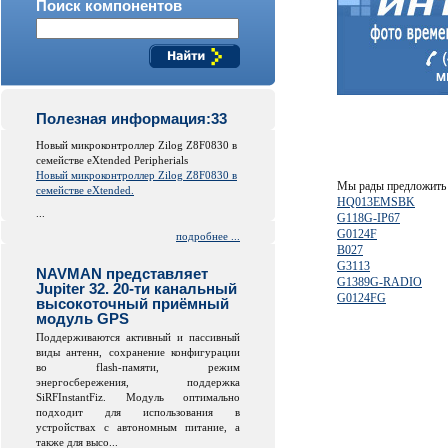
Поиск компонентов
Полезная информация:33
Новый микроконтроллер Zilog Z8F0830 в
семействе eXtended Peripherials
Новый микроконтроллер Zilog Z8F0830 в
Мы рады предложить 
семействе eXtended.
HQ013EMSBK
...
G118G-IP67
G0124F
подробнее ...
B027
G3113
NAVMAN представляет
G1389G-RADIO
Jupiter 32. 20-ти канальный
G0124FG
высокоточный приёмный
модуль GPS
Поддерживаются активный и пассивный
виды антенн, сохранение конфигурации
во
flash
-памяти, режим
энергосбережения, поддержка
SiRFInstantFiz. Модуль оптимально
подходит для использования в
устройствах с автономным питание, а
также для высо...