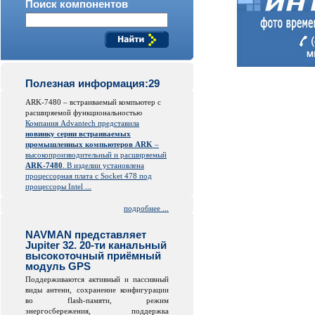
Поиск компонентов
Полезная информация:29
ARK-7480 – встраиваемый компьютер с
расширяемой функциональностью
Компания Advantech представила
новинку серии встраиваемых
промышленных компьютеров ARK
–
высокопроизводительный и расширяемый
ARK-7480
. В изделии установлена
процессорная плата с Socket 478 под
процессоры Intel ...
подробнее ...
NAVMAN представляет
Jupiter 32. 20-ти канальный
высокоточный приёмный
модуль GPS
Поддерживаются активный и пассивный
виды антенн, сохранение конфигурации
во
flash
-памяти, режим
энергосбережения, поддержка