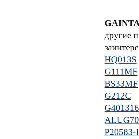
GAINT
другие п
заинтере
HQ013S
G111MF
BS33MF
G212C
G40131
ALUG70
P20583-