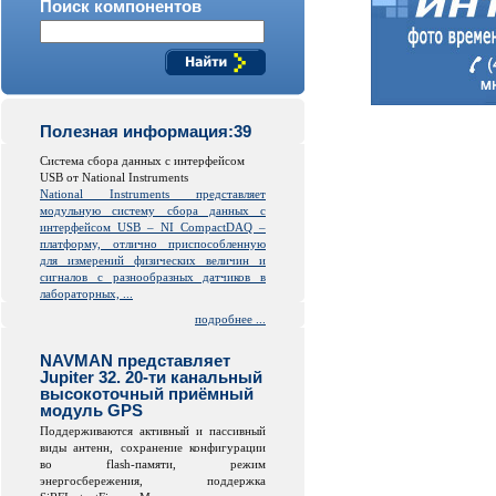
Поиск компонентов
Полезная информация:39
Система сбора данных с интерфейсом
USB от National Instruments
National Instruments представляет
модульную систему сбора данных с
интерфейсом USB – NI CompactDAQ –
платформу, отлично приспособленную
для измерений физических величин и
сигналов с разнообразных датчиков в
лабораторных, ...
подробнее ...
NAVMAN представляет
Jupiter 32. 20-ти канальный
высокоточный приёмный
модуль GPS
Поддерживаются активный и пассивный
виды антенн, сохранение конфигурации
во
flash
-памяти, режим
энергосбережения, поддержка