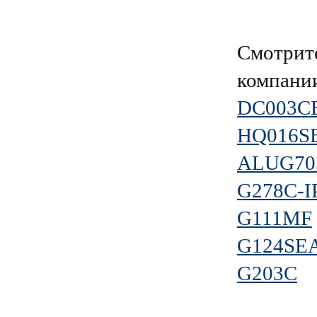
Смотрите
компани
DC003C
HQ016S
ALUG70
G278C-I
G111MF
G124SE
G203C