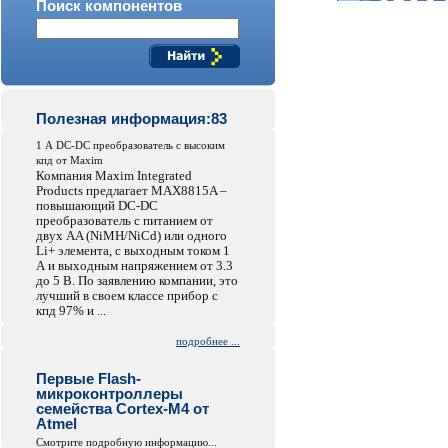
Поиск компонентов
Полезная информация:83
1 А DC-DC преобразователь с высоким
кпд от Maxim
Компания Maxim Integrated
Products предлагает MAX8815A –
повышающий DC-DC
преобразователь с питанием от
двух AA (NiMH/NiCd) или одного
Li+ элемента, с выходным током 1
А и выходным напряжением от 3.3
до 5 В. По заявлению компании, это
лучший в своем классе прибор с
кпд 97% и ...
подробнее ...
Первые Flash-
микроконтроллеры
семейства Cortex-M4 от
Atmel
Смотрите подробную информацию...