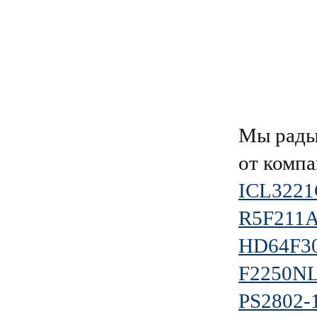
Мы рады
от комп
ICL322
R5F211
HD64F3
F2250N
PS2802-