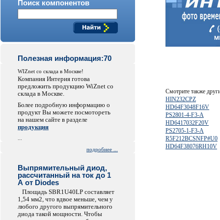
Поиск компонентов
Полезная информация:70
WIZnet со склада в Москве!
Компания Интерия готова
предложить продукцию WiZnet со
Смотрите также друг
склада в Москве.
HIN232CPZ
Более подробную информацию о
HD64F3048F16V
продукт Вы можете посмотореть
PS2801-4-F3-A
на нашем сайте в разделе
HD6417032F20V
продукция
PS2705-1-F3-A
...
R5F212BCSNFP#U0
HD64F38076RH10V
подробнее ...
Выпрямительный диод,
рассчитанный на ток до 1
А от Diodes
Площадь SBR1U40LP составляет
1,54 мм2, что вдвое меньше, чем у
любого другого выпрямительного
диода такой мощности. Чтобы