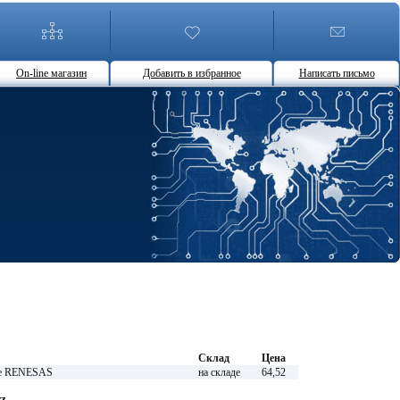
On-line магазин
Добавить в избранное
Написать письмо
Склад
Цена
ые RENESAS
на складе
64,52