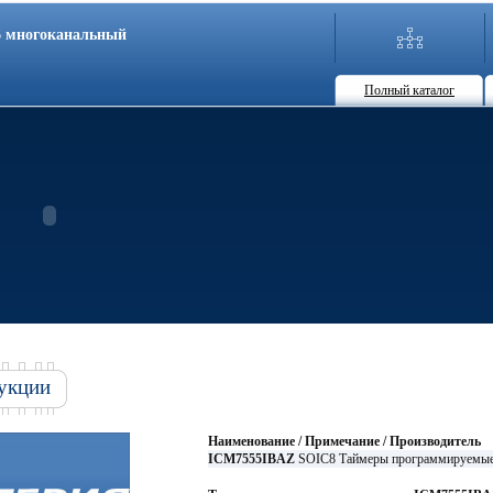
86 многоканальный
Полный каталог
укции
Наименование / Примечание / Производитель
ICM7555IBAZ
SOIC8 Таймеры программируем