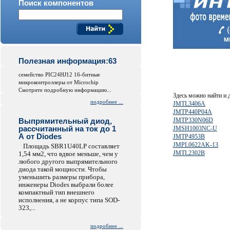
Поиск компонентов
Полезная информация:63
семейство PIC24HJ12 16-битные
микроконтроллеры от Microchip
Смотрите подробную информацию...
Здесь можно найти и
подробнее ...
JMTL3406A
JMTP440P04A
Выпрямительный диод,
JMTP330N06D
рассчитанный на ток до 1
JMSH1003NC-U
А от Diodes
JMTP4953B
JMPL0622AK-13
Площадь SBR1U40LP составляет
JMTL2302B
1,54 мм2, что вдвое меньше, чем у
любого другого выпрямительного
диода такой мощности. Чтобы
уменьшить размеры прибора,
инженеры Diodes выбрали более
компактный тип внешнего
исполнения, а не корпус типа SOD-
323,...
подробнее ...