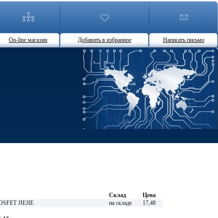
On-line магазин
Добавить в избранное
Написать письмо
Склад
Цена
OSFET JIEJIE
на складе
17,48