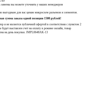
-13
ь замены вы можете уточнить у наших менеджеров
по выгодным для вас ценам микросхем разъемов и элементов.
ая сумма заказа одной позиции 1500 рублей!
р и не является публичной офертой в соответствии с пунктом 2
м будет выставлен счет на оплату в режиме онлайн, товар
ена на день покупки
. JMPL0648AK-13