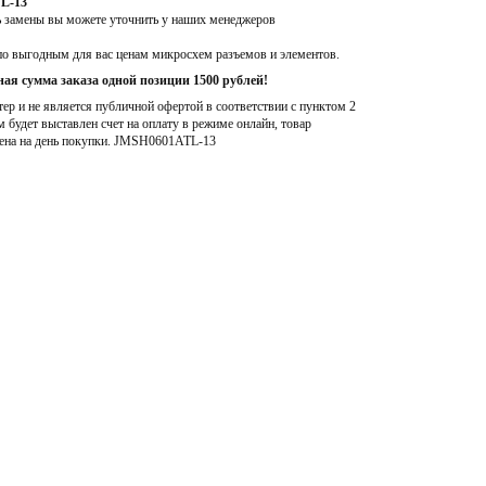
L-13
ь замены вы можете уточнить у наших менеджеров
по выгодным для вас ценам микросхем разъемов и элементов.
ая сумма заказа одной позиции 1500 рублей!
р и не является публичной офертой в соответствии с пунктом 2
м будет выставлен счет на оплату в режиме онлайн, товар
ена на день покупки
. JMSH0601ATL-13