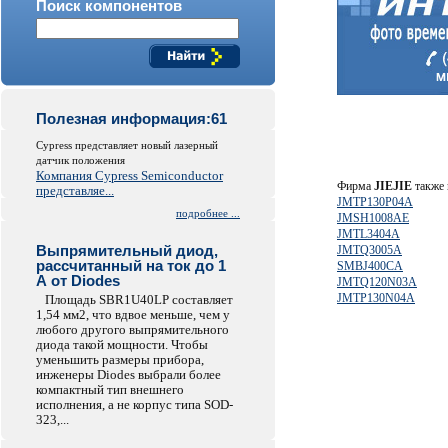
Поиск компонентов
Полезная информация:61
Cypress представляет новый лазерный
датчик положения
Компания Cypress Semiconductor
Фирма
JIEJIE
также 
представляе...
JMTP130P04A
подробнее ...
JMSH1008AE
JMTL3404A
Выпрямительный диод,
JMTQ3005A
рассчитанный на ток до 1
SMBJ400CA
А от Diodes
JMTQ120N03A
JMTP130N04A
Площадь SBR1U40LP составляет
1,54 мм2, что вдвое меньше, чем у
любого другого выпрямительного
диода такой мощности. Чтобы
уменьшить размеры прибора,
инженеры Diodes выбрали более
компактный тип внешнего
исполнения, а не корпус типа SOD-
323,...