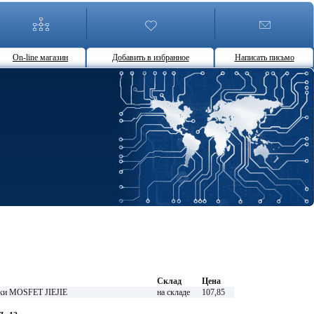
On-line магазин
Добавить в избранное
Написать письмо
Склад
Цена
ки MOSFET JIEJIE
на складе
107,85