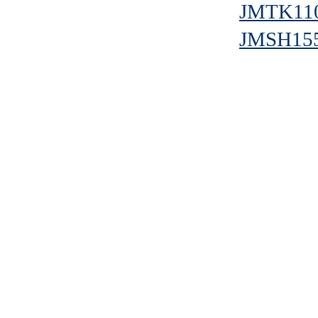
JMTK11
JMSH15