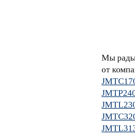
Мы рады
от комп
JMTC17
JMTP24
JMTL23
JMTC32
JMTL31